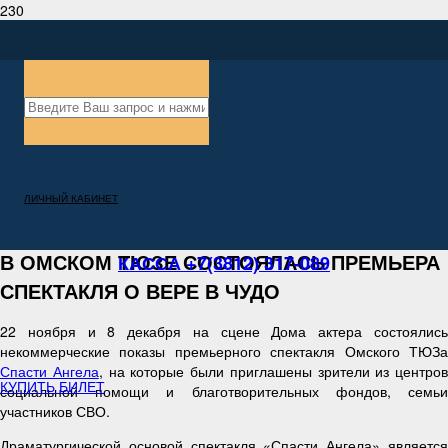
ЛИЧНЫЙ КАБИНЕТ
В ОМСКОМ ТЮЗЕ СОСТОЯЛАСЬ ПРЕМЬЕРА
КАССА +7(3812) 317-089
СПЕКТАКЛЯ О ВЕРЕ В ЧУДО
22 ноября и 8 декабря на сцене Дома актера состоялись
некоммерческие показы премьерного спектакля Омского ТЮЗа
Спасти Ангела
, на которые были приглашены зрители из центров
КУПИТЬ БИЛЕТ
социальной помощи и благотворительных фондов, семьи
участников СВО.
Драматургической основой спектакля «Спасти Ангела» является