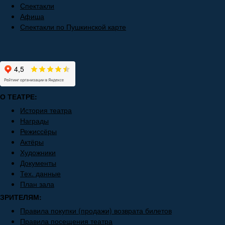
Спектакли
Афиша
Спектакли по Пушкинской карте
О ТЕАТРЕ:
История театра
Награды
Режиссёры
Актёры
Художники
Документы
Тех. данные
План зала
ЗРИТЕЛЯМ:
Правила покупки (продажи) возврата билетов
Правила посещения театра