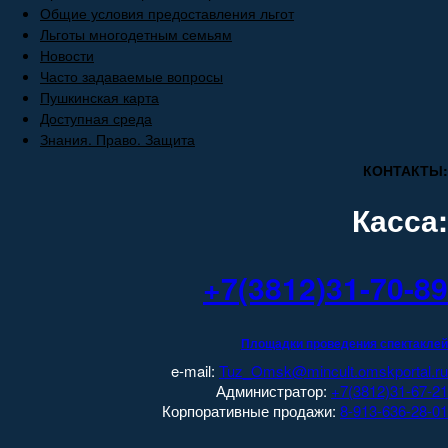
Общие условия предоставления льгот
Льготы многодетным семьям
Новости
Часто задаваемые вопросы
Пушкинская карта
Доступная среда
Знания. Право. Защита
КОНТАКТЫ:
Касса:
+7(3812)31-70-89
Площадки проведения спектаклей
e-mail:
Tuz_Omsk@mincult.omskportal.ru
Администратор:
+7(3812)31-67-21
Корпоративные продажи:
8-913-636-28-01