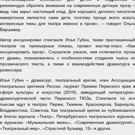
рекомендую обратить внимание на современную детскую прозу –
ведь там зарыт настоящий клад. Для хорошего детского писателя
камертоном являются сами дети, поэтому проще всего искать
интересные темы для театра именно в прозе», – говорит Ольга
Варшавер.
Автор инсценировки спектакля Илья Губин, также приглашенный
театром на премьерные показы, провел мастер-класс «Как
инсценировать прозу». Слушатели узнали, чем отличается проза
от драмы, познакомились с особенностями создания пьесы из
прозаического текста, а также о взаимодействии драматурга и
режиссера.
Илья Губин – драматург, театральный критик, член Ассоциации
театральных критиков России, лауреат Премии Пермского края в
сфере культуры и искусства (2019), заведующий литературно-
драматургической части Пермского ТЮЗа. Спектакли по его
пьесам идут в театрах Перми, Тюмени, Красноярска, Барнаула,
Владивостока, Советска. Как театральный критик он публиковался
в блогах журнала «Театр», Петербургского театрального журнала,
в журналах «Музыкальная жизнь», «Современная драматургия»,
«Театральный мир», «Страстной бульвар, 10» и других.