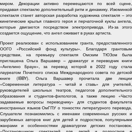
миром. Декорации активно перемещаются по всей сцене,
придавая спектаклю дополнительный ритм и динамику. Изюминкой
спектакля станет авторская разработка художника спектакля – это
кинетические крылья главного героя и перчаточной куклы ангела,
которые двигаются посредством электропривода. Из-за этого
создается ощущение, что ангел оживает в руках артиста.
Проект реализован с использованием гранта, предоставленного
ООГО «Российский фонд культуры». Благодаря грантовым
средствам, на премьеру спектакля Омским ТЮЗом была
приглашена Ольга Варшавер – драматург и переводчик книги
«Ангелино Браун», за перевод которой в 2022 году стала
лауреатом Почетного списка Международного совета по детской
книге (IBBY). Ольга Варшавер прочитала две лекции
«Современная литература – читай и ставь» для учителей,
руководителей школьных театров, педагогов дополнительного
образования и студентов-филологов, а также лекцию «Часто
задаваемые вопросы переводчику» для студентов факультета
иностранных языков ОмГПУ о тонкостях литературного перевода.
Слушатели познакомились с именами современных русских и
зарубежных авторов книг для детей и подростков, популярными
жанрами и особенностями драматургии детских постановок.
«Постановщиком спектаклей для детей и подростков я