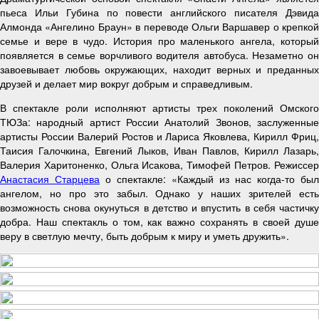
пьеса Ильи Губина по повести английского писателя Дэвида
Алмонда «Ангелино Браун» в переводе Ольги Варшавер о крепкой
семье и вере в чудо. История про маленького ангела, который
появляется в семье ворчливого водителя автобуса. Незаметно он
завоевывает любовь окружающих, находит верных и преданных
друзей и делает мир вокруг добрым и справедливым.
В спектакле роли исполняют артисты трех поколений Омского
ТЮЗа: народный артист России Анатолий Звонов, заслуженные
артисты России Валерий Ростов и Лариса Яковлева, Кирилл Фриц,
Таисия Галочкина, Евгений Лыков, Иван Павлов, Кирилл Лазарь,
Валерия Харитоненко, Ольга Исакова, Тимофей Петров. Режиссер
Анастасия Старцева
о спектакле: «Каждый из нас когда-то был
ангелом, но про это забыл. Однако у наших зрителей есть
возможность снова окунуться в детство и впустить в себя частичку
добра. Наш спектакль о том, как важно сохранять в своей душе
веру в светлую мечту, быть добрым к миру и уметь дружить».