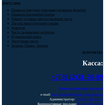
ЗРИТЕЛЯМ:
Правила покупки (продажи) возврата билетов
Правила посещения театра
Общие условия предоставления льгот
Льготы многодетным семьям
Новости
Часто задаваемые вопросы
Пушкинская карта
Доступная среда
Знания. Право. Защита
КОНТАКТЫ:
Касса:
+7(3812)31-70-89
Площадки проведения спектаклей
e-mail:
Tuz_Omsk@mincult.omskportal.ru
Администратор:
+7(3812)31-67-21
Корпоративные продажи:
8-913-636-28-01