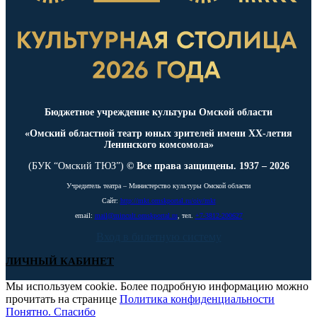
Бюджетное учреждение культуры Омской области
«Омский областной театр юных зрителей имени ХХ-летия
Ленинского комсомола»
(БУК “Омский ТЮЗ”)
© Все права защищены. 1937 – 2026
Учредитель театра – Министерство культуры Омской области
Сайт:
http://mkt.omskportal.ru/oiv/mkt
email:
mail@mincult.omskportal.ru
, тел.
+7-3812-200627
Вход в билетную систему
ЛИЧНЫЙ КАБИНЕТ
Мы используем cookie. Более подробную информацию можно
прочитать на странице
Политика конфиденциальности
Понятно. Спасибо