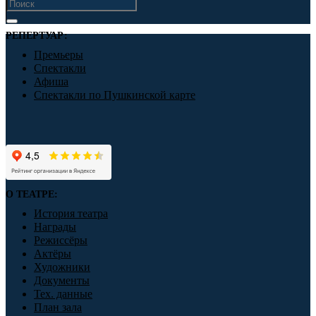
РЕПЕРТУАР:
Премьеры
Спектакли
Афиша
Спектакли по Пушкинской карте
О ТЕАТРЕ:
История театра
Награды
Режиссёры
Актёры
Художники
Документы
Тех. данные
План зала