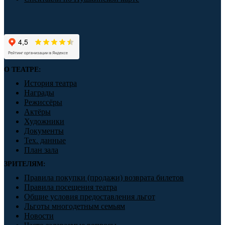
О ТЕАТРЕ:
История театра
Награды
Режиссёры
Актёры
Художники
Документы
Тех. данные
План зала
ЗРИТЕЛЯМ:
Правила покупки (продажи) возврата билетов
Правила посещения театра
Общие условия предоставления льгот
Льготы многодетным семьям
Новости