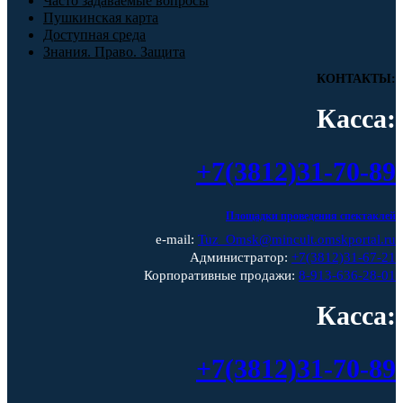
Часто задаваемые вопросы
Пушкинская карта
Доступная среда
Знания. Право. Защита
КОНТАКТЫ:
Касса:
+7(3812)31-70-89
Площадки проведения спектаклей
e-mail:
Tuz_Omsk@mincult.omskportal.ru
Администратор:
+7(3812)31-67-21
Корпоративные продажи:
8-913-636-28-01
Касса:
+7(3812)31-70-89