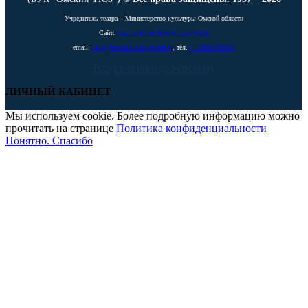
Учредитель театра – Министерство культуры Омской области
Сайт:
http://mkt.omskportal.ru/oiv/mkt
email:
mail@mincult.omskportal.ru
, тел.
+7-3812-200627
Вход в билетную систему
ЛИЧНЫЙ КАБИНЕТ
Мы используем cookie. Более подробную информацию можно
прочитать на странице
Политика конфиденциальности
Понятно. Спасибо