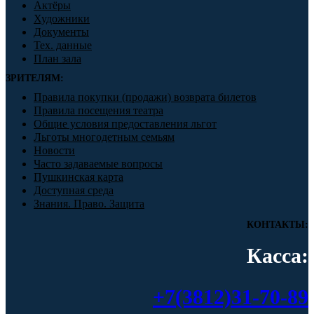
Актёры
Художники
Документы
Тех. данные
План зала
ЗРИТЕЛЯМ:
Правила покупки (продажи) возврата билетов
Правила посещения театра
Общие условия предоставления льгот
Льготы многодетным семьям
Новости
Часто задаваемые вопросы
Пушкинская карта
Доступная среда
Знания. Право. Защита
КОНТАКТЫ:
Касса:
+7(3812)31-70-89