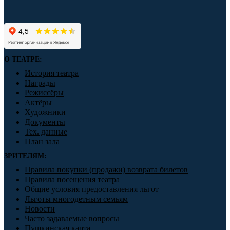
О ТЕАТРЕ:
История театра
Награды
Режиссёры
Актёры
Художники
Документы
Тех. данные
План зала
ЗРИТЕЛЯМ:
Правила покупки (продажи) возврата билетов
Правила посещения театра
Общие условия предоставления льгот
Льготы многодетным семьям
Новости
Часто задаваемые вопросы
Пушкинская карта