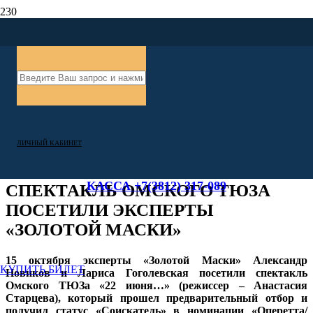
ЛИЧНЫЙ КАБИНЕТ
КАССА +7(3812) 317-089
СПЕКТАКЛЬ ОМСКОГО ТЮЗА
ПОСЕТИЛИ ЭКСПЕРТЫ
«ЗОЛОТОЙ МАСКИ»
15 октября эксперты «Золотой Маски» Александр
КУПИТЬ БИЛЕТ
Новиков и Лариса Гоголевская посетили спектакль
Омского ТЮЗа «22 июня…» (режиссер – Анастасия
Старцева), который прошел предварительный отбор и
получил статус «Соискатель» в номинации «Оперетта/