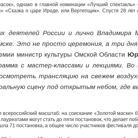
асок», однако в главной номинации «Лучший спектакль» 
ин» «Сказка о царе Ироде, или Вертепщик». Спустя 28 ле
х деятелей России и лично Владимира 
мске. Это не просто церемония, а три дня
ремии министр культуры Омской Области
Юр
рамма с мастер-классами и лекциями. Во
посмотреть трансляцию на свежем воздух
альную сцену под открытым небом, где в
е всероссийский масштаб: на соискание «Золотой маски» б
лауреатами могут стать до пяти постановок, что делает по
шла 71 постановка, а общее число участников фестиваля до