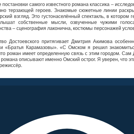
е постановки самого известного романа классика – исслед
чно терзающей героев. Знакомые сюжетные линии раскр
рский взгляд. Это густонаселённый спектакль, в котором 
слышат собственные мысли, озвученные чужими голос
нства – сценография лаконична, костюмы персонажей усло
тво Достоевского притягивает Дмитрия Акимова особенн
и «Братья Карамазовы». «С Омском я решил знакомитьс
что роман имеет определенную связь с этим городом. Сам 
романа описывают именно Омский острог. Я уверен, что эти
 режиссёр.