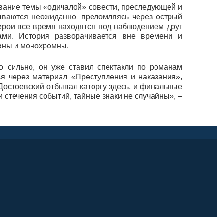
ование темы «одичалой» совести, преследующей и
ываются неожиданно, преломляясь через острый
герои все время находятся под наблюдением друг
ами. История разворачивается вне времени и
вны и монохромны.
о сильно, он уже ставил спектакли по романам
я через материал «Преступления и наказания»,
Достоевский отбывал каторгу здесь, и финальные
 стечения событий, тайные знаки не случайны», –