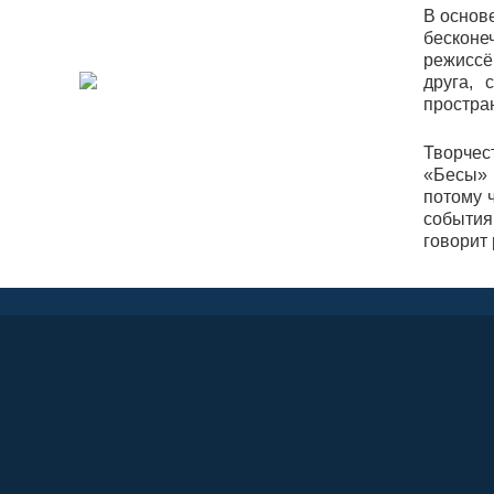
В основ
бесконе
режиссё
друга, 
простра
Творчес
«Бесы» 
потому 
события 
говорит