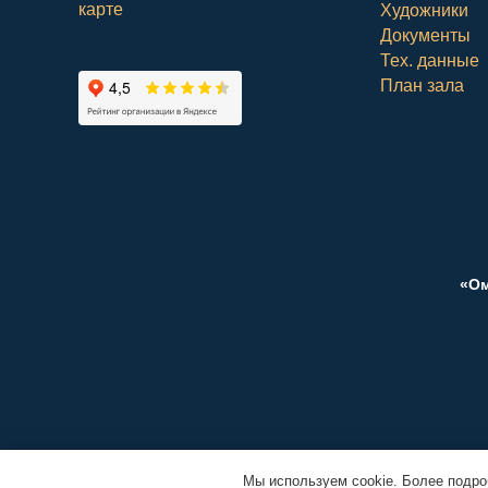
карте
Художники
Документы
Тех. данные
План зала
«Ом
Мы используем cookie. Более подр