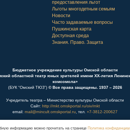
предоставления льгот
Льготы многодетным семьям
Новости
Часто задаваемые вопросы
Пушкинская карта
Доступная среда
Знания. Право. Защита
Бюджетное учреждение культуры Омской области
ский областной театр юных зрителей имени ХХ-летия Ленинс
комсомола»
(БУК “Омский ТЮЗ”)
© Все права защищены. 1937 – 2026
Учредитель театра – Министерство культуры Омской области
Сайт:
http://mkt.omskportal.ru/oiv/mkt
email:
mail@mincult.omskportal.ru
, тел.
+7-3812-200627
Вход в билетную систему
обную информацию можно прочитать на странице
Политика конфиденциа