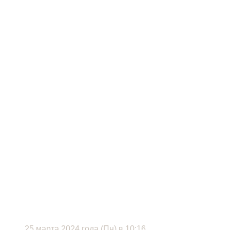
18+
СМЕШНЫЕ
ДЕНЬГИ
Детективная комедия
25 марта 2024 года (Пн) в 10:16