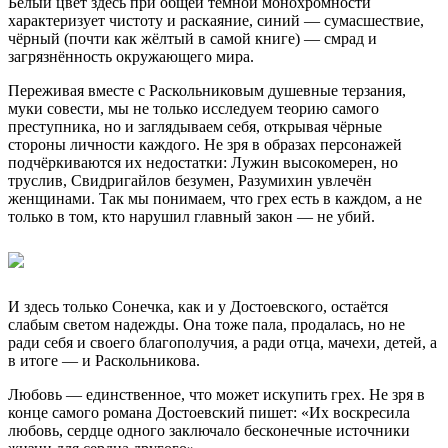
Белый цвет здесь при общей тёмной монохромности
характеризует чистоту и раскаяние, синий — сумасшествие,
чёрный (почти как жёлтый в самой книге) — смрад и
загрязнённость окружающего мира.
Переживая вместе с Раскольниковым душевные терзания,
муки совести, мы не только исследуем теорию самого
преступника, но и заглядываем себя, открывая чёрные
стороны личности каждого. Не зря в образах персонажей
подчёркиваются их недостатки: Лужин высокомерен, но
труслив, Свидригайлов безумен, Разумихин увлечён
женщинами. Так мы понимаем, что грех есть в каждом, а не
только в том, кто нарушил главный закон — не убий.
И здесь только Сонечка, как и у Достоевского, остаётся
слабым светом надежды. Она тоже пала, продалась, но не
ради себя и своего благополучия, а ради отца, мачехи, детей, а
в итоге — и Раскольникова.
Любовь — единственное, что может искупить грех. Не зря в
конце самого романа Достоевский пишет: «Их воскресила
любовь, сердце одного заключало бесконечные источники