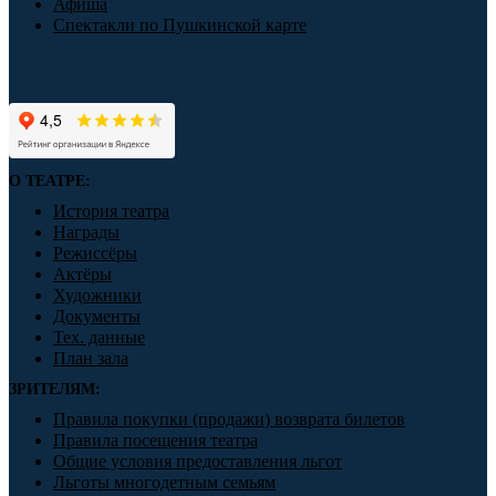
Афиша
Спектакли по Пушкинской карте
О ТЕАТРЕ:
История театра
Награды
Режиссёры
Актёры
Художники
Документы
Тех. данные
План зала
ЗРИТЕЛЯМ:
Правила покупки (продажи) возврата билетов
Правила посещения театра
Общие условия предоставления льгот
Льготы многодетным семьям