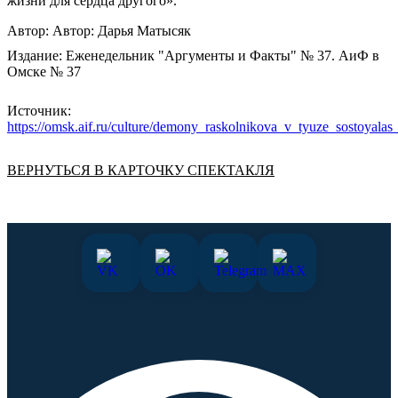
жизни для сердца другого».
Автор:
Автор: Дарья Матысяк
Издание:
Еженедельник "Аргументы и Факты" № 37. АиФ в
Омске № 37
Источник:
https://omsk.aif.ru/culture/demony_raskolnikova_v_tyuze_sostoyal
ВЕРНУТЬСЯ В КАРТОЧКУ СПЕКТАКЛЯ