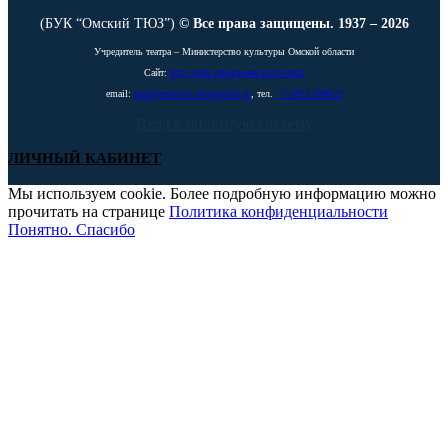
(БУК “Омский ТЮЗ”)
© Все права защищены. 1937 – 2026
Учредитель театра – Министерство культуры Омской области
Сайт:
http://mkt.omskportal.ru/oiv/mkt
email:
mail@mincult.omskportal.ru
, тел.
+7-3812-200627
Вход в билетную систему
ЛИЧНЫЙ КАБИНЕТ
Мы используем cookie. Более подробную информацию можно
прочитать на странице
Политика конфиденциальности
Понятно. Спасибо