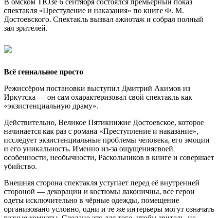
В омском ТЮЗе 6 сентября состоялся премьерный показ
спектакля «Престуление и наказания» по книге Ф. М.
Достоевского. Спектакль вызвал ажиотаж и собрал полный
зал зрителей.
Всё гениальное просто
Режиссёром постановки выступил Дмитрий Акимов из
Иркутска — он сам охарактеризовал свой спектакль как
«экзистенциальную драму».
Действительно, Великое Пятикнижие Достоевское, которое
начинается как раз с романа «Преступление и наказание»,
исследует экзистенциальные проблемы человека, его эмоции
и его уникальность. Именно из-за ощущениясвоей
особенности, необычности, Раскольников в книге и совершает
убийство.
Внешняя сторона спектакля уступает перед её внутренней
стороной — декорации и костюмы лаконичны, все герои
одеты исключительно в чёрные одежды, помещение
организовано условно, одни и те же интерьеры могут означать
разные комнаты. Сделано это для того, чтобы зритель, не