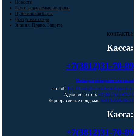
Новости
Часто задаваемые вопросы
Пушкинская карта
Доступная среда
Знания. Право. Защита
КОНТАКТЫ:
Касса:
+7(3812)31-70-89
Площадки проведения спектаклей
e-mail:
Tuz_Omsk@mincult.omskportal.ru
Администратор:
+7(3812)31-67-21
Корпоративные продажи:
8-913-636-28-01
Касса:
+7(3812)31-70-89